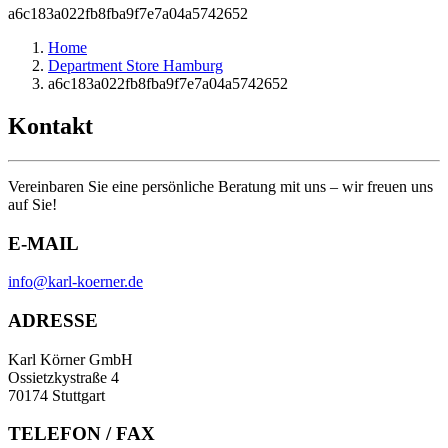
a6c183a022fb8fba9f7e7a04a5742652
Home
Department Store Hamburg
a6c183a022fb8fba9f7e7a04a5742652
Kontakt
Vereinbaren Sie eine persönliche Beratung mit uns – wir freuen uns
auf Sie!
E-MAIL
info@karl-koerner.de
ADRESSE
Karl Körner GmbH
Ossietzkystraße 4
70174 Stuttgart
TELEFON / FAX